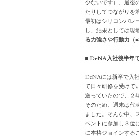
少ないです）、最後の
たりしてつながりを
最初はシリコンバレ
し、結果としては現
る力強さ
や
行動力（
■ DeNA入社後半年
DeNAには新卒で
て日々研修を受けて
送っていたので、２
そのため、週末は代
ました。そんな中、
ベントに参加し３位
に本格ジョインする