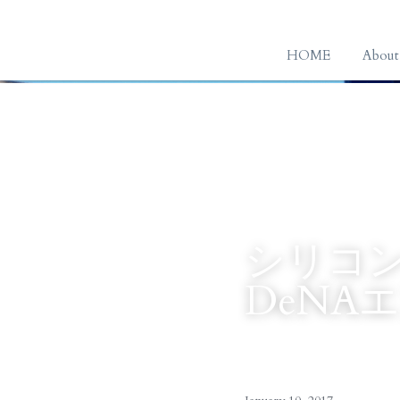
HOME
About
シリコ
DeNA