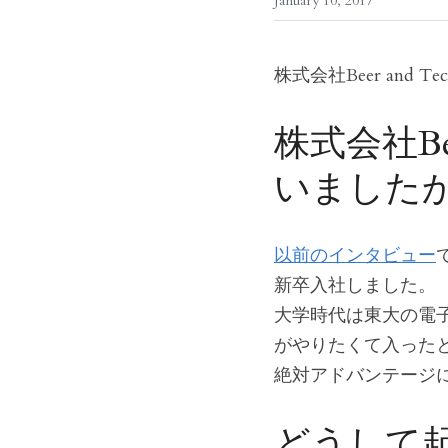
January 10, 2017
株式会社Beer and
株式会社Be
いました
以前のインタビュー
新卒入社しました。
大学時代は東大の電子
がやりたくて入った
絶対アドバンテージ
どうして