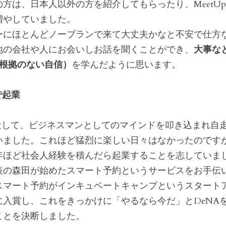
方は、日本人以外の方を紹介してもらったり、MeetU
増やしていました。
ーにほとんどノープランで来て大丈夫かなと不安で仕方
地の会社や人にお会いしお話を聞くことができ、
大事な
=根拠のない自信）
を学んだように思います。
で起業
入社して、ビジネスマンとしてのマインドを叩き込まれ自
いました。これほど猛烈に楽しい日々はなかったのです
年ほど社会人経験を積んだら起業することを志していま
表の森田が始めたスマート予約というサービスをお手伝
スマート予約がインキュベートキャンプというスタート
に入賞し、これをきっかけに「やるなら今だ」とDeNA
ことを決断しました。