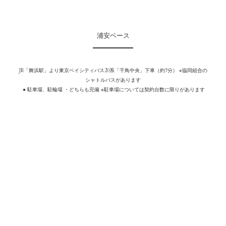
浦安ベース
JR「舞浜駅」より東京ベイシティバス20系「千鳥中央」下車（約7分） ※協同組合の
シャトルバスがあります
 ● 駐車場、駐輪場 ・どちらも完備 ※駐車場については契約台数に限りがあります