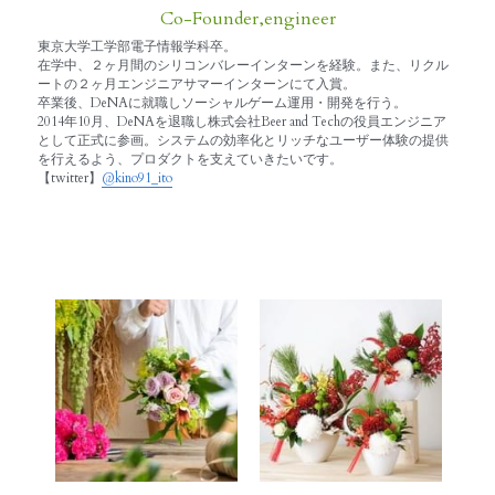
Co-Founder,engineer
東京大学工学部電子情報学科卒。
在学中、２ヶ月間のシリコンバレーインターンを経験。また、リクル
ートの２ヶ月エンジニアサマーインターンにて入賞。
卒業後、DeNAに就職しソーシャルゲーム運用・開発を行う。
2014年10月、DeNAを退職し株式会社Beer and Techの役員エンジニア
として正式に参画。システムの効率化とリッチなユーザー体験の提供
を行えるよう、プロダクトを支えていきたいです。
【twitter】
@kino91_ito