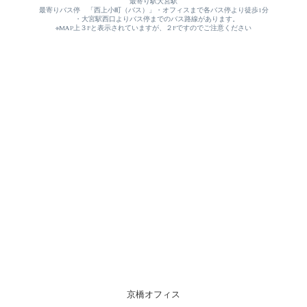
最寄り駅大宮駅
最寄りバス停　「西上小町（バス）」・オフィスまで各バス停より徒歩1分
　・大宮駅西口よりバス停までのバス路線があります。
※MAP上３Fと表示されていますが、２Fですのでご注意ください
京橋オフィス