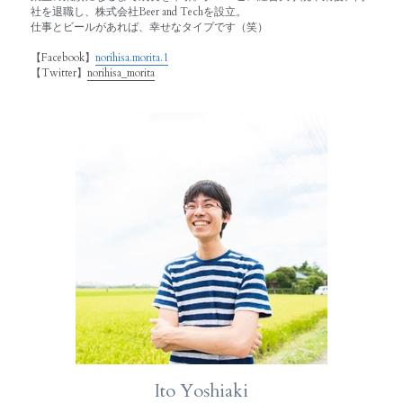
社を退職し、株式会社Beer and Techを設立。 
仕事とビールがあれば、幸せなタイプです（笑）
【Facebook】
norihisa.morita.1
【Twitter】
norihisa_morita
Ito Yoshiaki