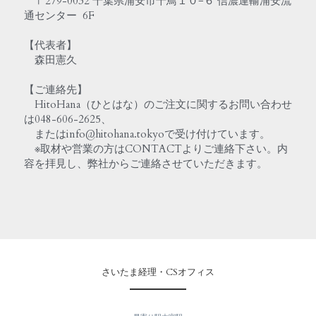
　〒279-0032 千葉県浦安市千鳥１０−６ 信濃運輸浦安流
通センター  6F
【代表者】
　森田憲久
【ご連絡先】
　HitoHana（ひとはな）のご注文に関するお問い合わせ
は048-606-2625、
　またはinfo@hitohana.tokyoで受け付けています。
　※取材や営業の方はCONTACTよりご連絡下さい。内
容を拝見し、弊社からご連絡させていただきます。
さいたま経理・CSオフィス