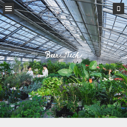
HOME
About US
Service
Team
Gallery
News
Recruit
Contact
MAP