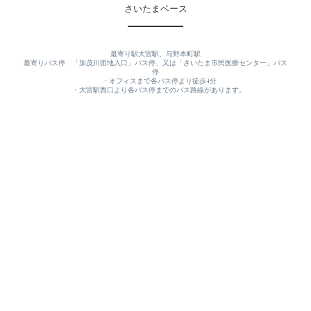
さいたまベース
最寄り駅大宮駅、与野本町駅
最寄りバス停　「加茂川団地入口」バス停、又は「さいたま市民医療センター」バス
停
　・オフィスまで各バス停より徒歩4分
　・大宮駅西口より各バス停までのバス路線があります。